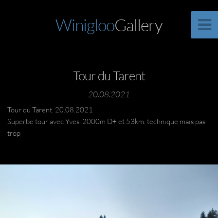
Winigloo
Gallery
Tour du Tarent
20.08.2021
Tour du Tarent. 20.08.2021
Superbe tour avec Yves. 2000m D+ et 53km. technique mais pas
trop