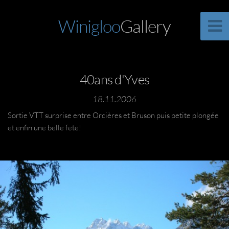
Winigloo
Gallery
40ans d'Yves
18.11.2006
Sortie VTT surprise entre Orcières et Bruson puis petite plongée
et enfin une belle fete!